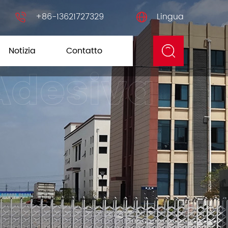
+86-13621727329
Lingua
Notizia
Contatto