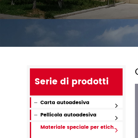
Serie di prodotti
Carta autoadesiva
Pellicola autoadesiva
Materiale speciale per etichette