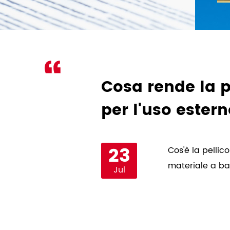
 della carta
Cosa rende la p
per l'uso ester
23
ermare il consumatore. Se
Cos'è la pelli
materiale a bas
Jul