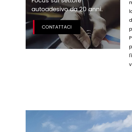
Focus sul settore
m
autoadesivo da 20 anni.
l
d
CONTATTACI
p
P
p
l
v