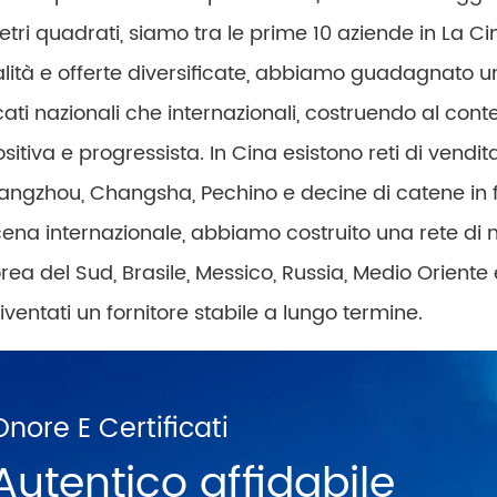
etri quadrati, siamo tra le prime 10 aziende in La C
ualità e offerte diversificate, abbiamo guadagnato un
ti nazionali che internazionali, costruendo al con
itiva e progressista. In Cina esistono reti di vendi
gzhou, Changsha, Pechino e decine di catene in fr
ena internazionale, abbiamo costruito una rete di m
a del Sud, Brasile, Messico, Russia, Medio Oriente e 
diventati un fornitore stabile a lungo termine.
Onore E Certificati
Autentico affidabile