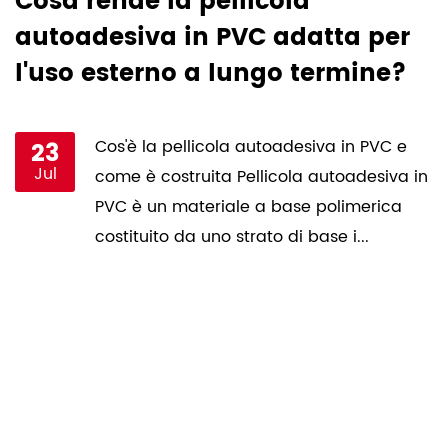
Cosa rende la pellicola
I
autoadesiva in PVC adatta per
o
l'uso esterno a lungo termine?
a
i
23
Cos'è la pellicola autoadesiva in PVC e
Jul
come è costruita Pellicola autoadesiva in
e
PVC è un materiale a base polimerica
costituito da uno strato di base i...