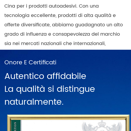
Cina per i prodotti autoadesivi. Con una
tecnologia eccellente, prodotti di alta qualità e
offerte diversificate, abbiamo guadagnato un alto
grado di influenza e consapevolezza del marchio
sia nei mercati nazionali che internazionali,
costruendo al contempo una copertura nazionale
Onore E Certificati
dei punti vendita dei prodotti con una mentalità
positiva e progressista. In Cina esistono reti di
Autentico affidabile
vendita dirette a Shanghai, Ningbo, Hangzhou,
La qualità si distingue
Chengdu, Harbin, Wuhan, Chongqing, Guangzhou,
naturalmente.
Changsha, Pechino e decine di catene in
franchising. Per affermare ulteriormente lo status
del marchio "PUODEHUA" sulla scena
internazionale, abbiamo costruito una rete di