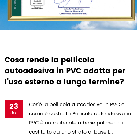
Cosa rende la pellicola
I
autoadesiva in PVC adatta per
o
l'uso esterno a lungo termine?
a
i
23
Cos'è la pellicola autoadesiva in PVC e
Jul
come è costruita Pellicola autoadesiva in
e
PVC è un materiale a base polimerica
costituito da uno strato di base i...